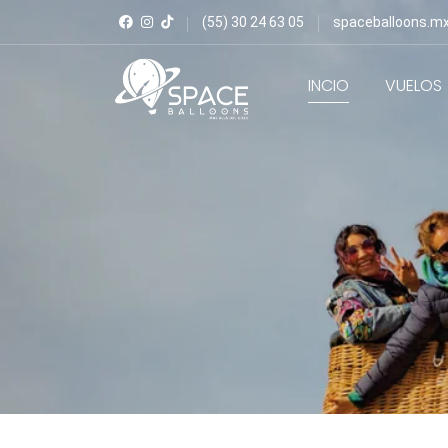
(55) 30 24 63 05
spaceballoons.m
INCIO
VUELOS