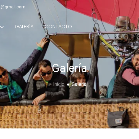
x@gmail.com
GALERÍA
CONTACTO
Galería
Inicio
Galeria