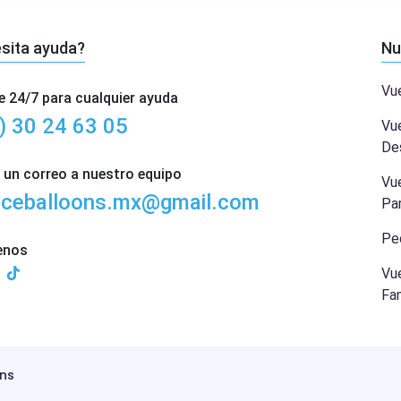
sita ayuda?
Nu
Vu
e 24/7 para cualquier ayuda
) 30 24 63 05
Vu
De
 un correo a nuestro equipo
Vue
ceballoons.mx@gmail.com
Par
Pe
enos
Vu
Fam
ns